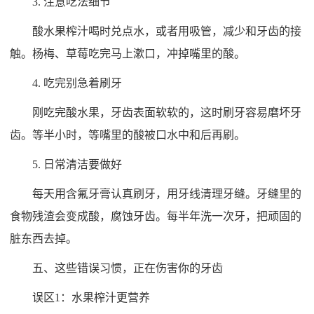
3. 注意吃法细节
酸水果榨汁喝时兑点水，或者用吸管，减少和牙齿的接
触。杨梅、草莓吃完马上漱口，冲掉嘴里的酸。
4. 吃完别急着刷牙
刚吃完酸水果，牙齿表面软软的，这时刷牙容易磨坏牙
齿。等半小时，等嘴里的酸被口水中和后再刷。
5. 日常清洁要做好
每天用含氟牙膏认真刷牙，用牙线清理牙缝。牙缝里的
食物残渣会变成酸，腐蚀牙齿。每半年洗一次牙，把顽固的
脏东西去掉。
五、这些错误习惯，正在伤害你的牙齿
误区1：水果榨汁更营养